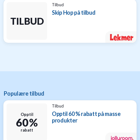
til
Tilbud
baby
Skip Hop på tilbud
9
TILBUD
Gavetips
til
barn
1
Gavetips
til
gravide
1
Gavetips
til
nybakte
Populære tilbud
foreldre
6
Tilbud
Opptil 60 % rabatt på masse
Opptil
60 %
produkter
rabatt