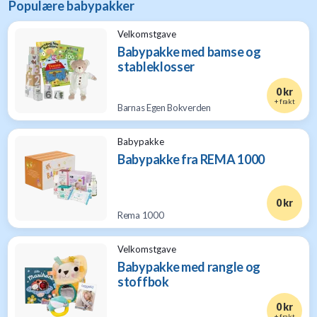
Populære babypakker
Velkomstgave
Babypakke med bamse og
stableklosser
0 kr
+ frakt
Barnas Egen Bokverden
Babypakke
Babypakke fra REMA 1000
0 kr
Rema 1000
Velkomstgave
Babypakke med rangle og
stoffbok
0 kr
+ frakt