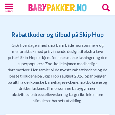
MENY
Babypakker
17
Velkomstgaver
Rabattkoder og tilbud på Skip Hop
for
barn
Gjør hverdagen med små barn både morsommere og
10
mer praktisk med prisvinnende design til ekstra lave
Foreldretilbud
priser! Skip Hop er kjent for sine smarte løsninger og den
42
superpopulære Zoo-kolleksjonen med herlige
Tilbud
dyremotiver. Her samler vi de nyeste rabattkodene og de
86
Gavetips
beste tilbudene på Skip Hop i august 2026. Spar penger
11
på alt fra de ikoniske barnehagesekkene, matboksene og
Nettbutikker
drikkeflaskene, til morsomme babygymmer,
18
aktivitetssentre, stellevesker og fargerike leker som
Personlige
stimulerer barnets utvikling.
gaver
9
Gavetips