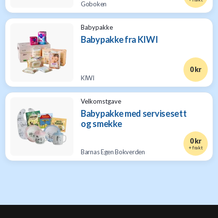
Goboken
Babypakke
Babypakke fra KIWI
0 kr
KIWI
Velkomstgave
Babypakke med servisesett
og smekke
0 kr
+ frakt
Barnas Egen Bokverden