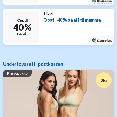
Tilbud
Opptil 40 % på alt til mamma
Opptil
40 %
rabatt
Undertøyssett i postkassen
Prøvepakke
0 kr