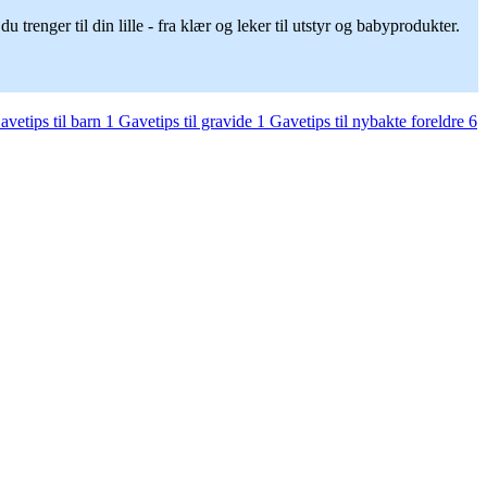
 trenger til din lille - fra klær og leker til utstyr og babyprodukter.
avetips til barn
1
Gavetips til gravide
1
Gavetips til nybakte foreldre
6