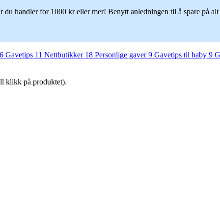
du handler for 1000 kr eller mer! Benytt anledningen til å spare på alt du
6
Gavetips
11
Nettbutikker
18
Personlige gaver
9
Gavetips til baby
9
G
ll klikk på produktet).