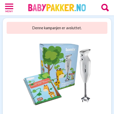
MENY
Babypakker
17
Denne kampanjen er avsluttet.
Velkomstgaver
for
barn
10
Foreldretilbud
42
Tilbud
86
Gavetips
11
Nettbutikker
18
Personlige
gaver
9
Gavetips