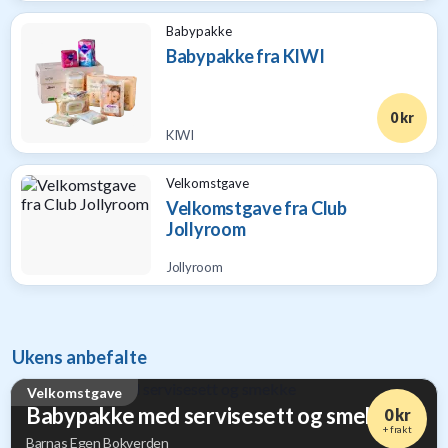
Babypakke
Babypakke fra KIWI
0 kr
KIWI
Velkomstgave
Velkomstgave fra Club
Jollyroom
Jollyroom
Ukens anbefalte
Velkomstgave
Babypakke med servisesett og smekke
0 kr
+ frakt
Barnas Egen Bokverden