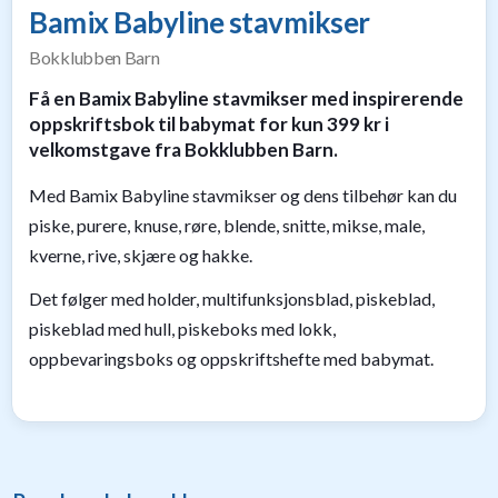
Bamix Babyline stavmikser
til
baby
Bokklubben Barn
9
Gavetips
Få en Bamix Babyline stavmikser med inspirerende
til
oppskriftsbok til babymat for kun 399 kr i
barn
velkomstgave fra Bokklubben Barn.
1
Gavetips
Med Bamix Babyline stavmikser og dens tilbehør kan du
til
piske, purere, knuse, røre, blende, snitte, mikse, male,
gravide
kverne, rive, skjære og hakke.
1
Gavetips
Det følger med holder, multifunksjonsblad, piskeblad,
til
nybakte
piskeblad med hull, piskeboks med lokk,
foreldre
oppbevaringsboks og oppskriftshefte med babymat.
6