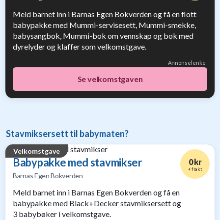
Verdi
Meld barnet inn i Barnas Egen Bokverden og få en flott
1 156 kr
babypakke med Mummi-servisesett, Mummi-smekke,
babysangbok, Mummi-bok om vennskap og bok med
dyrelyder og klaffer som velkomstgave.
Annonselenke
Se velkomstgaven
Stavmiksersett til babymaten?
Velkomstgave
Babypakke med stavmikser
0 kr
+ frakt
Barnas Egen Bokverden
Verdi
Meld barnet inn i Barnas Egen Bokverden og få en
1 326 kr
babypakke med Black+Decker stavmiksersett og
3 babybøker i velkomstgave.