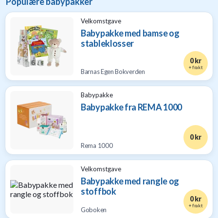
Populære babypakker
Velkomstgave
Babypakke med bamse og
stableklosser
0 kr
+ frakt
Barnas Egen Bokverden
Babypakke
Babypakke fra REMA 1000
0 kr
Rema 1000
Velkomstgave
Babypakke med rangle og
stoffbok
0 kr
+ frakt
Goboken