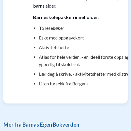
til
barns alder.
baby
9
Barneskolepakken inneholder:
Gavetips
To lesebøker
til
barn
Eske med oppgavekort
1
Aktivitetshefte
Gavetips
til
Atlas for hele verden, - en ideell første oppsla
gravide
ypperlig til skolebruk
1
Gavetips
Lær deg å skrive, - aktivitetshefter med klistr
til
Liten tursekk fra Bergans
nybakte
foreldre
6
Mer fra Barnas Egen Bokverden