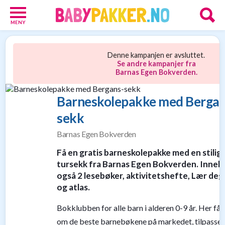
MENY
Babypakker
17
Denne kampanjen er avsluttet.
Velkomstgaver
Se andre kampanjer fra
for
Barnas Egen Bokverden.
barn
10
Barneskolepakke med Bergan
Foreldretilbud
sekk
42
Tilbud
Barnas Egen Bokverden
86
Gavetips
Få en gratis barneskolepakke med en stilig
11
tursekk fra Barnas Egen Bokverden. Inneh
Nettbutikker
også 2 lesebøker, aktivitetshefte, Lær deg 
18
og atlas.
Personlige
gaver
Bokklubben for alle barn i alderen 0-9 år. Her får
9
Gavetips
om de beste barnebøkene på markedet, tilpasset 