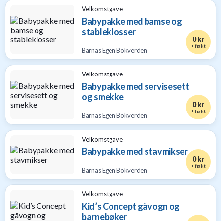
Velkomstgave
Babypakke med bamse og
stableklosser
0 kr
+ frakt
Barnas Egen Bokverden
Velkomstgave
Babypakke med servisesett
og smekke
0 kr
+ frakt
Barnas Egen Bokverden
Velkomstgave
Babypakke med stavmikser
0 kr
+ frakt
Barnas Egen Bokverden
Velkomstgave
Kid’s Concept gåvogn og
barnebøker