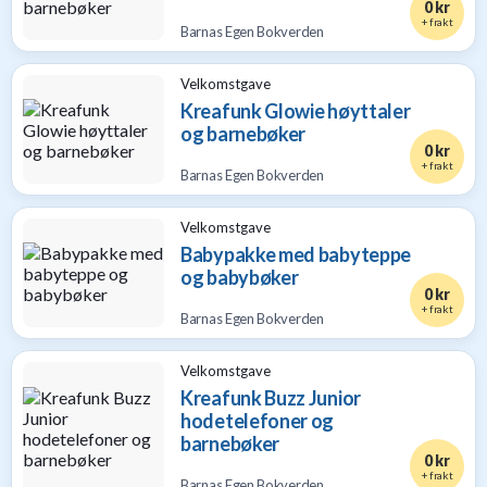
0 kr
+ frakt
Barnas Egen Bokverden
Velkomstgave
Kreafunk Glowie høyttaler
og barnebøker
0 kr
+ frakt
Barnas Egen Bokverden
Velkomstgave
Babypakke med babyteppe
og babybøker
0 kr
+ frakt
Barnas Egen Bokverden
Velkomstgave
Kreafunk Buzz Junior
hodetelefoner og
barnebøker
0 kr
+ frakt
Barnas Egen Bokverden