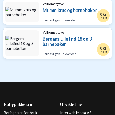
Velkomstgave
Mummikrus og barnebøker
0 kr
+ frakt
Barnas Egen Bokverden
Velkomstgave
Bergans Lilletind 18 og 3
barnebøker
0 kr
+ frakt
Barnas Egen Bokverden
Babypakker.no
Utviklet av
Betingelser for bruk
Interweb Media AS