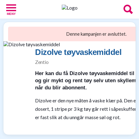
MENY
Babypakker
17
Denne kampanjen er avsluttet.
Velkomstgaver
for
Dizolve tøyvaskemiddel
barn
10
Zentio
Foreldretilbud
42
Her kan du få Dizolve tøyvaskemiddel til 
Tilbud
og gir mykt og rent tøy selv uten skyllemi
86
når du blir abonnent.
Gavetips
11
Dizolve er den nye måten å vaske klær på. Den er 
Nettbutikker
dosert, 1 stripe pr 3 kg tøy går rett i såpeskuffen.
18
Personlige
er fast slik at du unngår masse søl og rot.
gaver
9
Gavetips