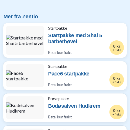
til
baby
Mer fra Zentio
9
Gavetips
Startpakke
til
Startpakke med Shai 5
barn
barberhøvel
1
0 kr
Gavetips
+ frakt
Betal kun frakt
til
gravide
1
Startpakke
Gavetips
Pace6 startpakke
0 kr
til
+ frakt
Betal kun frakt
nybakte
foreldre
6
Prøvepakke
Bodøsalven Hudkrem
0 kr
+ frakt
Betal kun frakt