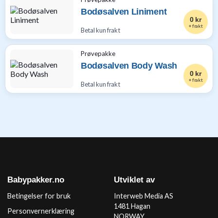
Bodøsalven Liniment
0 kr
+ frakt
Betal kun frakt
Prøvepakke
Bodøsalven Body Wash
0 kr
+ frakt
Betal kun frakt
Babypakker.no
Utviklet av
Betingelser for bruk
Interweb Media AS
1481 Hagan
Personvernerklæring
NORWAY