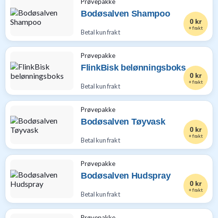
Prøvepakke
Bodøsalven Shampoo
0 kr
+ frakt
Betal kun frakt
Prøvepakke
FlinkBisk belønningsboks
0 kr
+ frakt
Betal kun frakt
Prøvepakke
Bodøsalven Tøyvask
0 kr
+ frakt
Betal kun frakt
Prøvepakke
Bodøsalven Hudspray
0 kr
+ frakt
Betal kun frakt
Prøvepakke