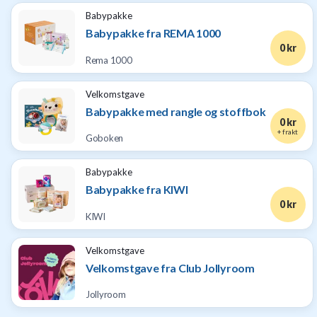
Babypakke
Babypakke fra REMA 1000
0 kr
Rema 1000
Velkomstgave
Babypakke med rangle og stoffbok
0 kr
+ frakt
Goboken
Babypakke
Babypakke fra KIWI
0 kr
KIWI
Velkomstgave
Velkomstgave fra Club Jollyroom
Jollyroom