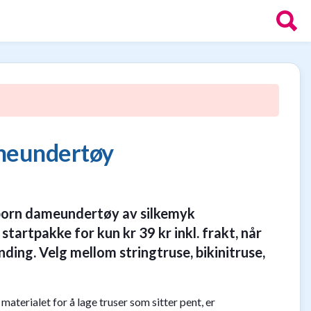
meundertøy
born dameundertøy av silkemyk
tartpakke for kun kr 39 kr inkl. frakt, når
nding. Velg mellom stringtruse, bikinitruse,
terialet for å lage truser som sitter pent, er