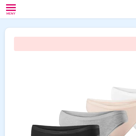
MENY
Babypakker
17
Velkomstgaver
for
barn
10
Foreldretilbud
42
Tilbud
86
Gavetips
11
Nettbutikker
18
Personlige
gaver
9
Gavetips