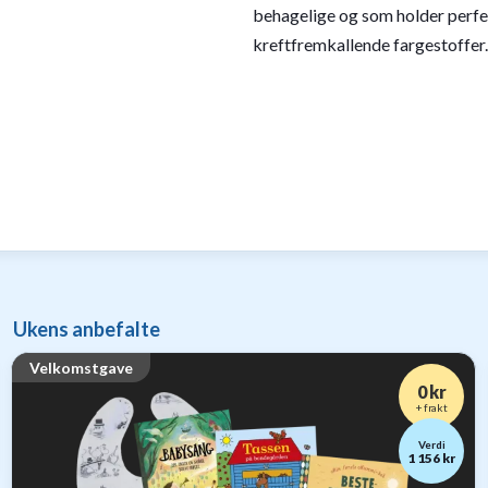
behagelige og som holder perfek
kreftfremkallende fargestoffer.
Ukens anbefalte
Velkomstgave
0 kr
+ frakt
Verdi
1 156 kr