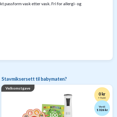
t passform vask etter vask. Fri for allergi- og
Stavmiksersett til babymaten?
Velkomstgave
0 kr
+ frakt
Verdi
1 326 kr