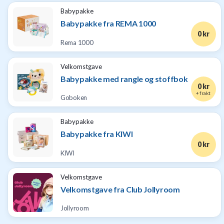
Babypakke
Babypakke fra REMA 1000
0 kr
Rema 1000
Velkomstgave
Babypakke med rangle og stoffbok
0 kr
+ frakt
Goboken
Babypakke
Babypakke fra KIWI
0 kr
KIWI
Velkomstgave
Velkomstgave fra Club Jollyroom
Jollyroom