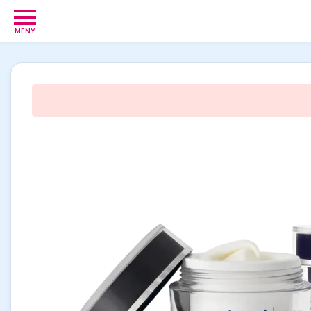
MENY
Babypakker
17
Velkomstgaver
for
barn
10
Foreldretilbud
42
Tilbud
86
Gavetips
11
Nettbutikker
18
Personlige
gaver
9
Gavetips