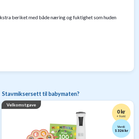
ekstra beriket med både næring og fuktighet som huden
Stavmiksersett til babymaten?
Velkomstgave
0 kr
+ frakt
Verdi
1 326 kr