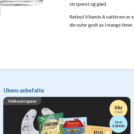
sin spenst og glød.
Retinol Vitamin A nattkrem er 
din nyter godt av i mange timer.
Ukens anbefalte
Velkomstgave
0 kr
+ frakt
Verdi
1 156 kr