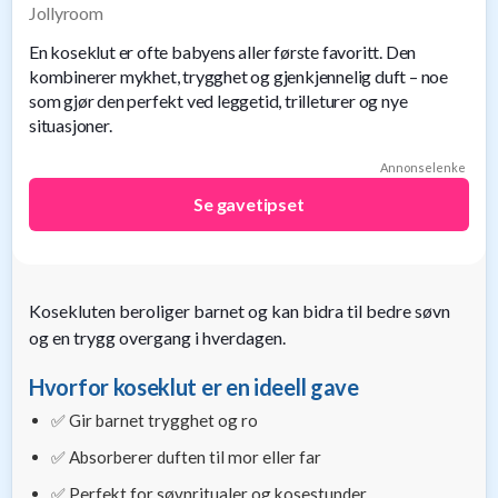
Jollyroom
til
baby
En koseklut er ofte babyens aller første favoritt. Den
9
kombinerer mykhet, trygghet og gjenkjennelig duft – noe
Gavetips
som gjør den perfekt ved leggetid, trilleturer og nye
til
situasjoner.
barn
1
Annonselenke
Gavetips
Se gavetipset
til
gravide
1
Gavetips
til
Kosekluten beroliger barnet og kan bidra til bedre søvn
nybakte
og en trygg overgang i hverdagen.
foreldre
6
Hvorfor koseklut er en ideell gave
✅ Gir barnet trygghet og ro
✅ Absorberer duften til mor eller far
✅ Perfekt for søvnritualer og kosestunder