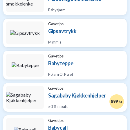
Babysjarm
Gavetips
Gipsavtrykk
Mimmis
Gavetips
Babyteppe
Polarn O. Pyret
Gavetips
Sagababy Kjøkkenhjelper
899 kr
50 % rabatt
Gavetips
Babycall