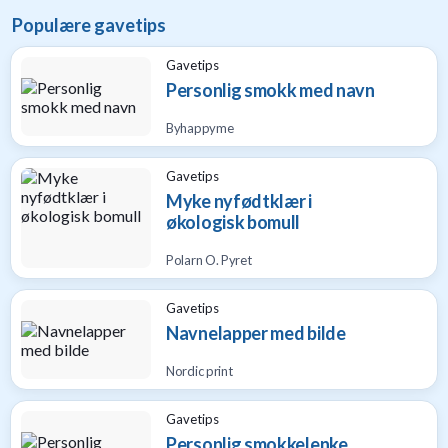
Populære gavetips
Gavetips
Personlig smokk med navn
Byhappyme
Gavetips
Myke nyfødtklær i
økologisk bomull
Polarn O. Pyret
Gavetips
Navnelapper med bilde
Nordic print
Gavetips
Personlig smokkelenke