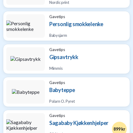
Nordic print
Gavetips
Personlig smokkelenke
Babysjarm
Gavetips
Gipsavtrykk
Mimmis
Gavetips
Babyteppe
Polarn O. Pyret
Gavetips
Sagababy Kjøkkenhjelper
899 kr