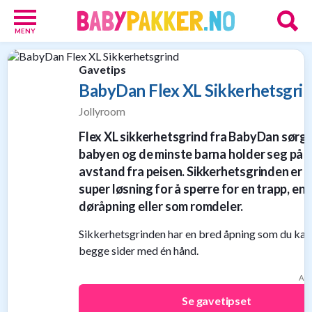
MENY
Babypakker
Gavetips
17
Velkomstgaver
BabyDan Flex XL Sikkerhetsgri
for
Jollyroom
barn
10
Flex XL sikkerhetsgrind fra BabyDan sørge
Foreldretilbud
babyen og de minste barna holder seg på 
42
avstand fra peisen. Sikkerhetsgrinden er 
Tilbud
super løsning for å sperre for en trapp, en
86
Gavetips
døråpning eller som romdeler.
11
Nettbutikker
Sikkerhetsgrinden har en bred åpning som du kan
18
begge sider med én hånd.
Personlige
gaver
An
9
Se gavetipset
Gavetips