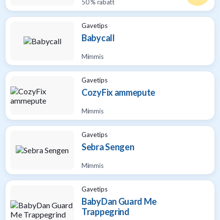
50 % rabatt
Gavetips
Babycall
Mimmis
Gavetips
CozyFix ammepute
Mimmis
Gavetips
Sebra Sengen
Mimmis
Gavetips
BabyDan Guard Me
Trappegrind