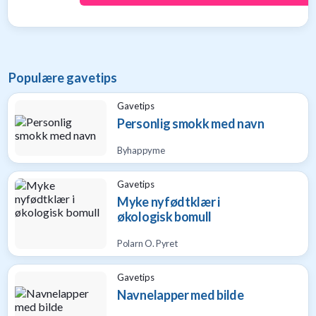
til
baby
9
Gavetips
til
Populære gavetips
barn
1
Gavetips
Gavetips
Personlig smokk med navn
til
gravide
Byhappyme
1
Gavetips
Gavetips
til
Myke nyfødtklær i
nybakte
økologisk bomull
foreldre
6
Polarn O. Pyret
Gavetips
Navnelapper med bilde