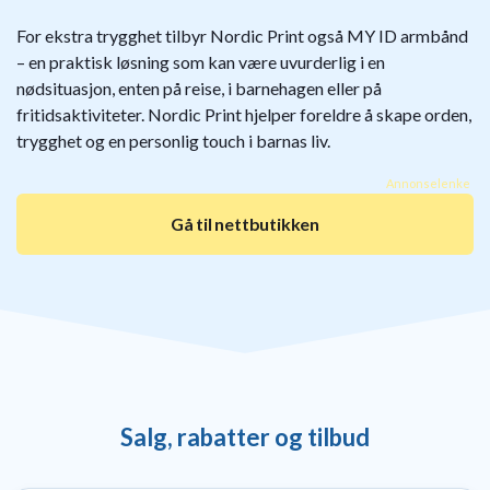
til
For ekstra trygghet tilbyr Nordic Print også MY ID armbånd
baby
– en praktisk løsning som kan være uvurderlig i en
9
Gavetips
nødsituasjon, enten på reise, i barnehagen eller på
til
fritidsaktiviteter. Nordic Print hjelper foreldre å skape orden,
barn
trygghet og en personlig touch i barnas liv.
1
Gavetips
Annonselenke
til
Gå til nettbutikken
gravide
1
Gavetips
til
nybakte
foreldre
6
Salg, rabatter og tilbud