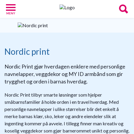
MENY
Babypakker
17
Velkomstgaver
for
Nordic print
barn
10
Foreldretilbud
Nordic Print gjør hverdagen enklere med personlige
42
navnelapper, veggdekor og MY ID armbånd som gir
Tilbud
trygghet og orden i barnas hverdag.
86
Gavetips
11
Nordic Print tilbyr smarte løsninger som hjelper
Nettbutikker
småbarnsfamilier å holde orden i en travel hverdag. Med
18
personlige navnelapper i ulike størrelser blir det enkelt å
Personlige
merke barnas klær, sko, leker og andre eiendeler slik at
gaver
ingenting kommer på avveie. I tillegg finner man kreativ og
9
koselig veggdekor som gjør barnerommet unikt og personlig.
Gavetips