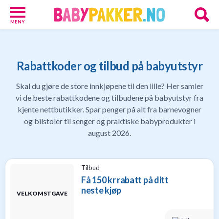
MENY
Babypakker
17
Velkomstgaver
Rabattkoder og tilbud på babyutstyr
for
barn
Skal du gjøre de store innkjøpene til den lille? Her samler
10
vi de beste rabattkodene og tilbudene på babyutstyr fra
Foreldretilbud
kjente nettbutikker. Spar penger på alt fra barnevogner
42
og bilstoler til senger og praktiske babyprodukter i
Tilbud
august 2026.
86
Gavetips
11
Nettbutikker
Tilbud
18
Få 150 kr rabatt på ditt
Personlige
neste kjøp
VELKOMSTGAVE
gaver
9
Gavetips