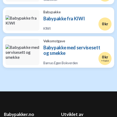
Babypakke
Babypakke fra KIWI
0 kr
KIWI
Velkomstgave
Babypakke med servisesett
og smekke
0 kr
+ frakt
Barnas Egen Bokverden
Babypakker.no
Utviklet av