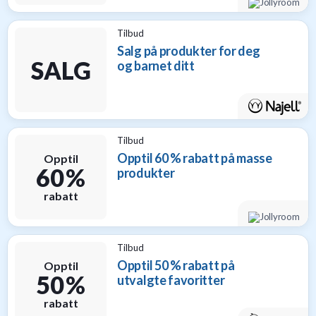
til
baby
Tilbud
9
Salg på produkter for deg
Gavetips
SALG
og barnet ditt
til
barn
1
Gavetips
til
Tilbud
gravide
Opptil 60 % rabatt på masse
Opptil
1
60 %
produkter
Gavetips
til
rabatt
nybakte
foreldre
6
Tilbud
Opptil 50 % rabatt på
Opptil
50 %
utvalgte favoritter
rabatt