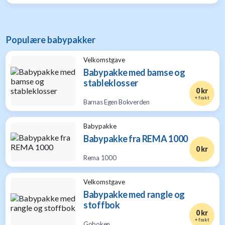
Populære babypakker
Velkomstgave
Babypakke med bamse og
stableklosser
0 kr
+ frakt
Barnas Egen Bokverden
Babypakke
Babypakke fra REMA 1000
0 kr
Rema 1000
Velkomstgave
Babypakke med rangle og
stoffbok
0 kr
+ frakt
Goboken