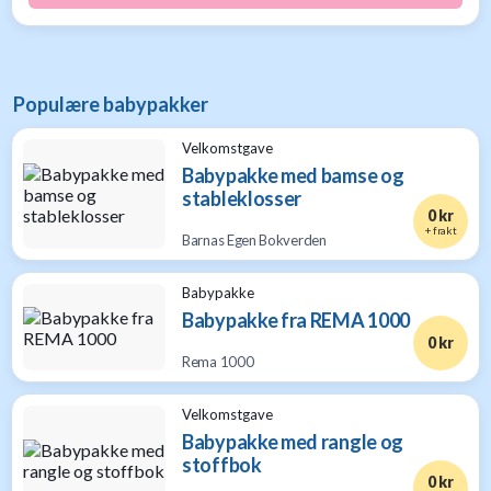
Populære babypakker
Velkomstgave
Babypakke med bamse og
stableklosser
0 kr
+ frakt
Barnas Egen Bokverden
Babypakke
Babypakke fra REMA 1000
0 kr
Rema 1000
Velkomstgave
Babypakke med rangle og
stoffbok
0 kr