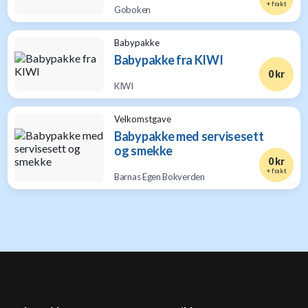
+ frakt
Goboken
Babypakke
Babypakke fra KIWI
0 kr
KIWI
Velkomstgave
Babypakke med servisesett
og smekke
0 kr
+ frakt
Barnas Egen Bokverden