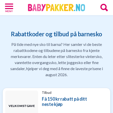
MENY
Babypakker
17
Velkomstgaver
Rabattkoder og tilbud på barnesko
for
barn
På tide med nye sko til barna? Her samler vi de beste
10
rabattkodene og tilbudene på barnesko fra kjente
Foreldretilbud
merkevarer. Enten du leter etter slitesterke vintersko,
42
vanntette overgangssko, lette joggesko eller fine
Tilbud
sandaler, hjelper vi deg med å finne de laveste prisene i
86
Gavetips
august 2026.
11
Nettbutikker
18
Tilbud
Personlige
Få 150 kr rabatt på ditt
gaver
neste kjøp
9
VELKOMSTGAVE
Gavetips