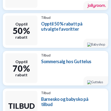
til
baby
9
Tilbud
Gavetips
Opptil 50 % rabatt på
Opptil
til
50 %
utvalgte favoritter
barn
1
rabatt
Gavetips
til
gravide
Tilbud
1
Sommersalg hos Guttelus
Opptil
Gavetips
70 %
til
nybakte
rabatt
foreldre
6
Tilbud
Barnesko og babysko på
TILBUD
tilbud