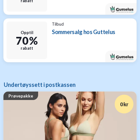
rabatt
Tilbud
Sommersalg hos Guttelus
Opptil
70 %
rabatt
Undertøyssett i postkassen
Prøvepakke
0 kr