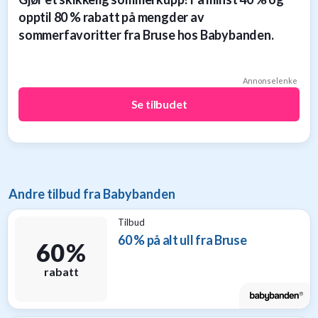
til
opptil 80 % rabatt på mengder av
baby
sommerfavoritter fra Bruse hos Babybanden.
9
Gavetips
til
Annonselenke
barn
1
Se tilbudet
Gavetips
til
gravide
1
Gavetips
Andre tilbud fra Babybanden
til
nybakte
Tilbud
foreldre
60 % på alt ull fra Bruse
6
60 %
rabatt