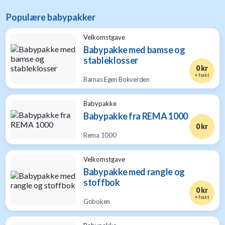
Populære babypakker
Velkomstgave
Babypakke med bamse og
stableklosser
0 kr
+ frakt
Barnas Egen Bokverden
Babypakke
Babypakke fra REMA 1000
0 kr
Rema 1000
Velkomstgave
Babypakke med rangle og
stoffbok
0 kr
+ frakt
Goboken