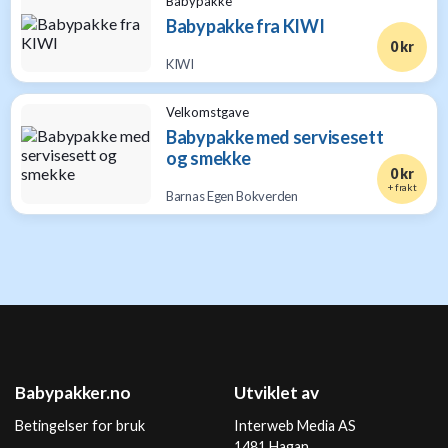
Babypakke
Babypakke fra KIWI
0 kr
KIWI
Velkomstgave
Babypakke med servisesett
og smekke
0 kr
+ frakt
Barnas Egen Bokverden
Babypakker.no
Utviklet av
Betingelser for bruk
Interweb Media AS
1481 Hagan