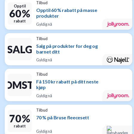
Tilbud
Opptil
Opptil 60 % rabatt på masse
60 %
produkter
rabatt
Gyldig nå
Tilbud
Salg på produkter for deg og
SALG
barnet ditt
Gyldig nå
Tilbud
Få 150 kr rabatt på ditt neste
KOMSTGAVE
kjøp
Gyldig nå
Tilbud
70 %
70 % på Bruse fleecesett
rabatt
Gyldig nå