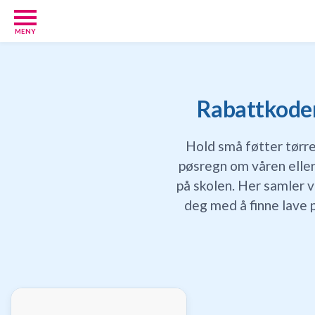
MENY
Babypakker
17
Velkomstgaver
for
Rabattkoder 
barn
10
Hold små føtter tørr
Foreldretilbud
42
pøsregn om våren eller
Tilbud
på skolen. Her samler v
86
deg med å finne lave p
Gavetips
11
Nettbutikker
18
Personlige
gaver
9
Gavetips