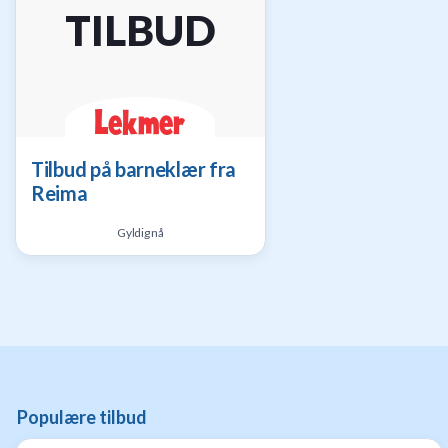
TILBUD
til
baby
9
Gavetips
til
barn
1
Gavetips
Tilbud på barneklær fra
til
Reima
gravide
1
Gyldig nå
Gavetips
til
nybakte
foreldre
6
Populære tilbud