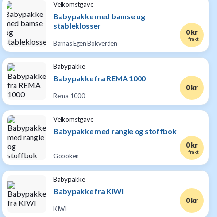
Velkomstgave
Babypakke med bamse og
stableklosser
0 kr
+ frakt
Barnas Egen Bokverden
Babypakke
Babypakke fra REMA 1000
0 kr
Rema 1000
Velkomstgave
Babypakke med rangle og stoffbok
0 kr
+ frakt
Goboken
Babypakke
Babypakke fra KIWI
0 kr
KIWI