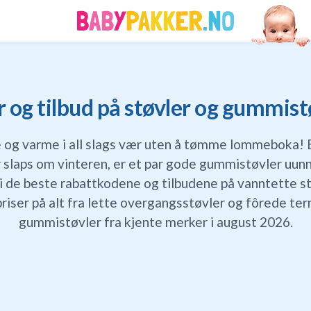
og tilbud på støvler og gummistø
e og varme i all slags vær uten å tømme lommeboka! 
 slaps om vinteren, er et par gode gummistøvler uun
i de beste rabattkodene og tilbudene på vanntette støv
riser på alt fra lette overgangsstøvler og fôrede ter
gummistøvler fra kjente merker i august 2026.