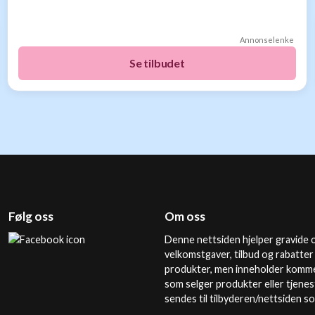
Annonselenke
Se tilbudet
Følg oss
Om oss
Denne nettsiden hjelper gravide o
velkomstgaver, tilbud og rabatter
produkter, men inneholder kommer
som selger produkter eller tjenes
sendes til tilbyderen/nettsiden s