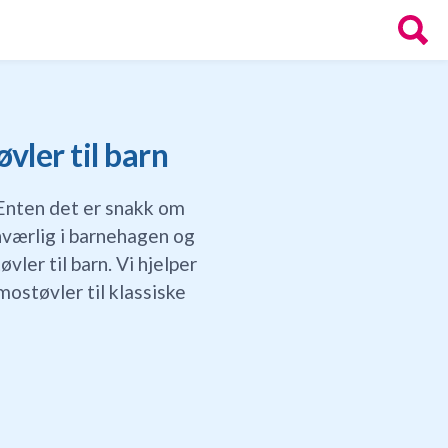
vler til barn
Enten det er snakk om
nværlig i barnehagen og
ler til barn. Vi hjelper
mostøvler til klassiske