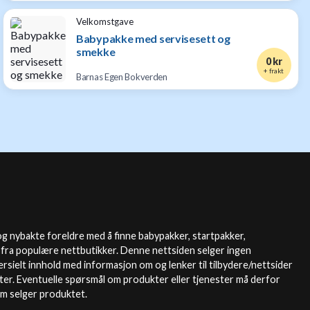
Velkomstgave
Babypakke med servisesett og
smekke
0 kr
+ frakt
Barnas Egen Bokverden
g nybakte foreldre med å finne babypakker, startpakker,
 fra populære nettbutikker. Denne nettsiden selger ingen
sielt innhold med informasjon om og lenker til tilbydere/nettsider
ter. Eventuelle spørsmål om produkter eller tjenester må derfor
om selger produktet.