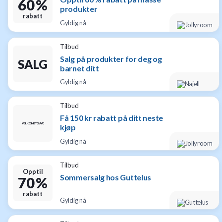
60 %
produkter
rabatt
Gyldig nå
Tilbud
Salg på produkter for deg og
SALG
barnet ditt
Gyldig nå
Tilbud
Få 150 kr rabatt på ditt neste
VELKOMSTGAVE
kjøp
Gyldig nå
Tilbud
Opptil
Sommersalg hos Guttelus
70 %
rabatt
Gyldig nå