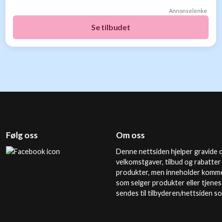
Annonselenke
Se tilbudet
Følg oss
Om oss
Denne nettsiden hjelper gravide o
velkomstgaver, tilbud og rabatter
produkter, men inneholder kommer
som selger produkter eller tjenes
sendes til tilbyderen/nettsiden s