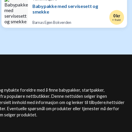
Babypakke med servisesett og
smekke
0 kr
+ frakt
Barnas Egen Bokverden
g nybakte foreldre med å finne babypakker, startpakker,
 fra populære nettbutikker. Denne nettsiden selger ingen
sielt innhold med informasjon om og lenker til tilbydere/nettsider
ter. Eventuelle spørsmål om produkter eller tjenester må derfor
om selger produktet.