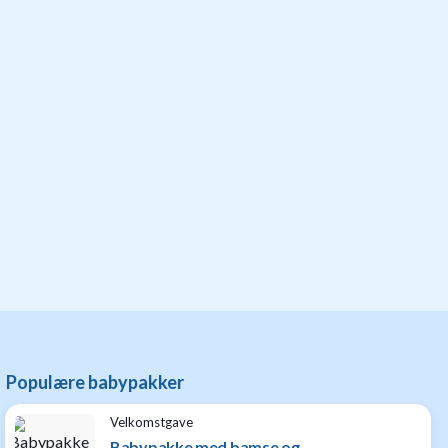
Populære babypakker
Velkomstgave
Babypakke med bamse og