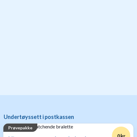
Undertøyssett i postkassen
Prøvepakke
0 kr