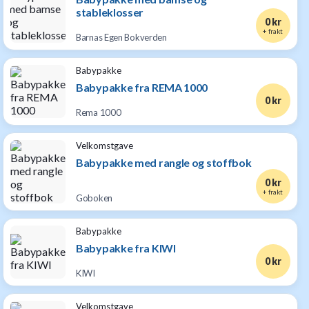
stableklosser
0 kr
+ frakt
Barnas Egen Bokverden
Babypakke
Babypakke fra REMA 1000
0 kr
Rema 1000
Velkomstgave
Babypakke med rangle og stoffbok
0 kr
+ frakt
Goboken
Babypakke
Babypakke fra KIWI
0 kr
KIWI
Velkomstgave