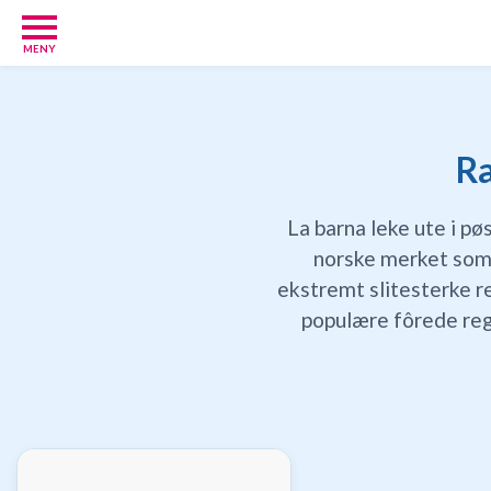
MENY
Babypakker
17
Velkomstgaver
for
Ra
barn
10
La barna leke ute i p
Foreldretilbud
42
norske merket som 
Tilbud
ekstremt slitesterke r
86
populære fôrede reg
Gavetips
11
Nettbutikker
18
Personlige
gaver
9
Gavetips