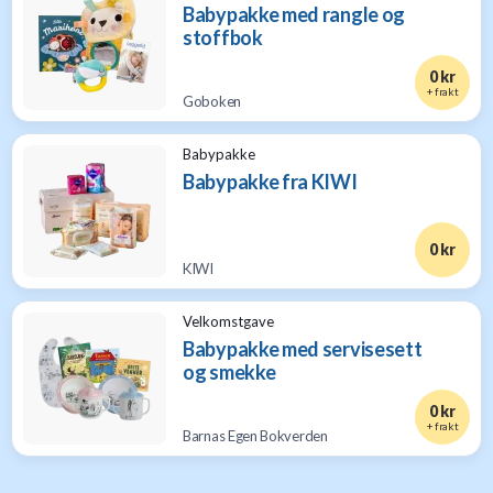
Babypakke med rangle og
stoffbok
0 kr
+ frakt
Goboken
Babypakke
Babypakke fra KIWI
0 kr
KIWI
Velkomstgave
Babypakke med servisesett
og smekke
0 kr
+ frakt
Barnas Egen Bokverden