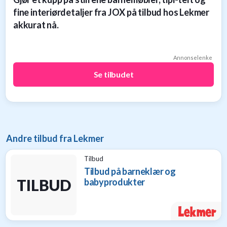
til
fine interiørdetaljer fra JOX på tilbud hos Lekmer
baby
akkurat nå.
9
Gavetips
til
Annonselenke
barn
1
Se tilbudet
Gavetips
til
gravide
1
Gavetips
Andre tilbud fra Lekmer
til
nybakte
Tilbud
foreldre
Tilbud på barneklær og
6
TILBUD
babyprodukter