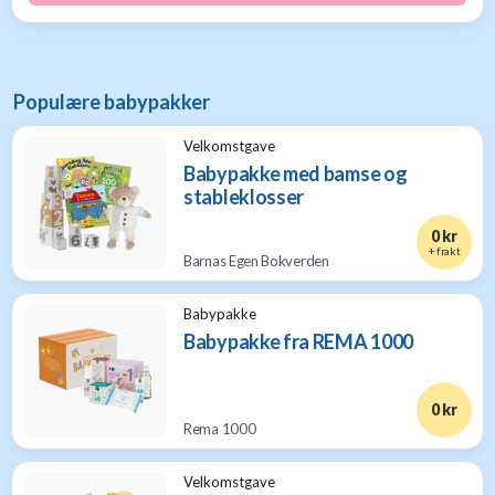
Populære babypakker
Velkomstgave
Babypakke med bamse og
stableklosser
0 kr
+ frakt
Barnas Egen Bokverden
Babypakke
Babypakke fra REMA 1000
0 kr
Rema 1000
Velkomstgave