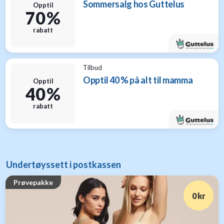
Sommersalg hos Guttelus
Opptil
70 %
rabatt
Tilbud
Opptil 40 % på alt til mamma
Opptil
40 %
rabatt
Undertøyssett i postkassen
Prøvepakke
0 kr