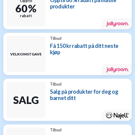
Opptil 60 % rabatt på masse
Opptil
60 %
produkter
rabatt
Tilbud
Få 150 kr rabatt på ditt neste
kjøp
VELKOMSTGAVE
Tilbud
Salg på produkter for deg og
SALG
barnet ditt
Tilbud