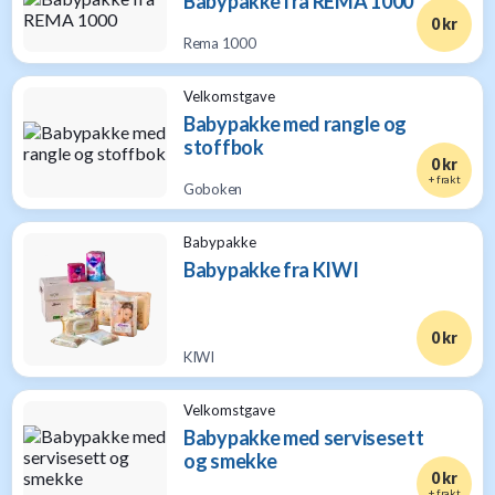
Babypakke fra REMA 1000
0 kr
Rema 1000
Velkomstgave
Babypakke med rangle og
stoffbok
0 kr
+ frakt
Goboken
Babypakke
Babypakke fra KIWI
0 kr
KIWI
Velkomstgave
Babypakke med servisesett
og smekke
0 kr
+ frakt