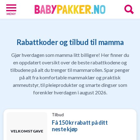
MENY
Babypakker
17
Velkomstgaver
Rabattkoder og tilbud til mamma
for
barn
Gjør hverdagen som mamma litt billigere! Her finner du
10
en oppdatert oversikt over de beste rabattkodene og
Foreldretilbud
tilbudene på alt du trenger til mammarollen. Spar penger
42
på alt fra komfortable mammaklær og praktisk
Tilbud
ammeutstyr, til pleieprodukter og smarte dingser som
85
Gavetips
forenkler hverdagen i august 2026.
11
Nettbutikker
18
Tilbud
Personlige
Få 150 kr rabatt på ditt
gaver
neste kjøp
9
VELKOMSTGAVE
Gavetips