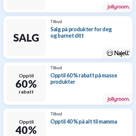
til
baby
9
Tilbud
Gavetips
Salg på produkter for deg
til
SALG
og barnet ditt
barn
1
Gavetips
til
gravide
Tilbud
1
Opptil 60 % rabatt på masse
Opptil
Gavetips
60 %
produkter
til
nybakte
rabatt
foreldre
6
Tilbud
Opptil 40 % på alt til mamma
Opptil
40 %