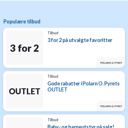
Populære tilbud
Tilbud
3 for 2 på utvalgte favoritter
3 for 2
Tilbud
Gode rabatter i Polarn O. Pyrets
OUTLET
OUTLET
Tilbud
Baby- og barneutstyr på salg!