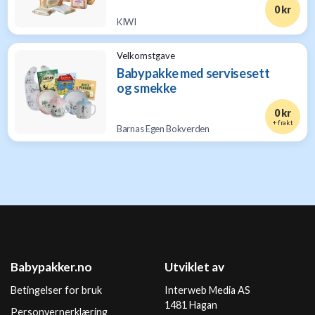
0 kr
KIWI
Velkomstgave
Babypakke med servisesett
og smekke
0 kr
+ frakt
Barnas Egen Bokverden
Babypakker.no
Utviklet av
Betingelser for bruk
Interweb Media AS
1481 Hagan
Personvernerklæring