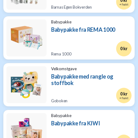
0 kr
+ frakt
Barnas Egen Bokverden
Babypakke
Babypakke fra REMA 1000
0 kr
Rema 1000
Velkomstgave
Babypakke med rangle og
stoffbok
0 kr
+ frakt
Goboken
Babypakke
Babypakke fra KIWI