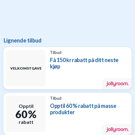
til
baby
9
Gavetips
til
barn
Lignende tilbud
1
Gavetips
Tilbud
til
Få 150 kr rabatt på ditt neste
gravide
kjøp
VELKOMSTGAVE
1
Gavetips
til
nybakte
foreldre
Tilbud
6
Opptil 60 % rabatt på masse
Opptil
60 %
produkter
rabatt