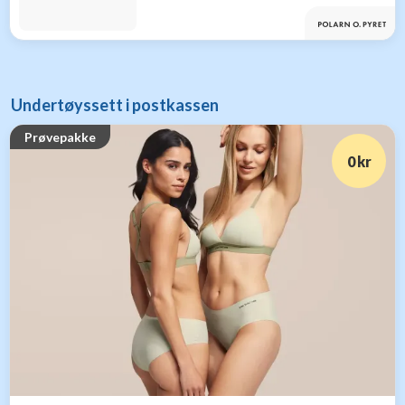
Undertøyssett i postkassen
Prøvepakke
0 kr