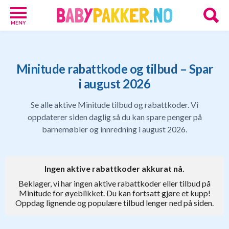
MENY
Babypakker
17
Velkomstgaver
Minitude rabattkode og tilbud – Spar
for
i august 2026
barn
10
Se alle aktive Minitude tilbud og rabattkoder. Vi
Foreldretilbud
oppdaterer siden daglig så du kan spare penger på
42
Tilbud
barnemøbler og innredning i august 2026.
86
Gavetips
11
Ingen aktive rabattkoder akkurat nå.
Nettbutikker
18
Beklager, vi har ingen aktive rabattkoder eller tilbud på
Personlige
Minitude for øyeblikket. Du kan fortsatt gjøre et kupp!
Oppdag lignende og populære tilbud lenger ned på siden.
gaver
9
Gavetips