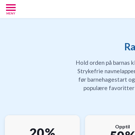
MENY
Babypakker
17
Velkomstgaver
for
Ra
barn
10
Hold orden på barnas k
Foreldretilbud
42
Strykefrie navnelapper
Tilbud
før barnehagestart og
86
populære favoritter
Gavetips
11
Nettbutikker
18
Personlige
gaver
Opptil
9
20 %
Gavetips