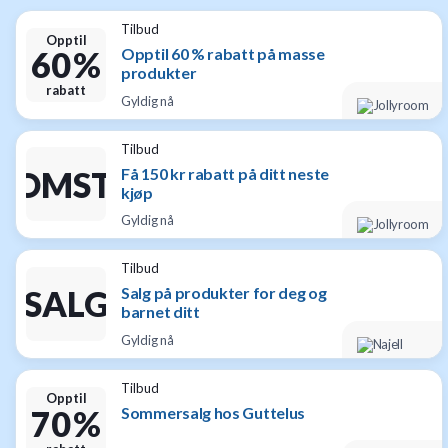
Tilbud
Opptil
Opptil 60 % rabatt på masse
60 %
produkter
rabatt
Gyldig nå
Tilbud
Få 150 kr rabatt på ditt neste
KOMSTGAVE
kjøp
Gyldig nå
Tilbud
Salg på produkter for deg og
SALG
barnet ditt
Gyldig nå
Tilbud
Opptil
Sommersalg hos Guttelus
70 %