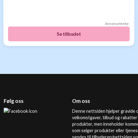
Annonselenke
Se tilbudet
Følg oss
Om oss
Denne nettsiden hjelper gravide o
velkomstgaver, tilbud og rabatter
produkter, men inneholder kommer
som selger produkter eller tjenes
sendes til tilbyderen/nettsiden s