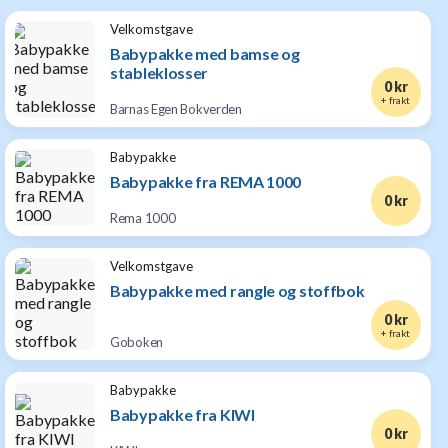
Velkomstgave
Babypakke med bamse og
stableklosser
0 kr
+ frakt
Barnas Egen Bokverden
Babypakke
Babypakke fra REMA 1000
0 kr
Rema 1000
Velkomstgave
Babypakke med rangle og stoffbok
0 kr
+ frakt
Goboken
Babypakke
Babypakke fra KIWI
0 kr