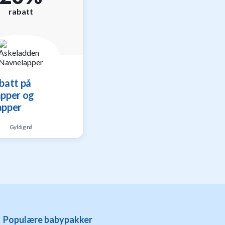
rabatt
batt på
apper og
apper
Gyldig nå
Populære babypakker