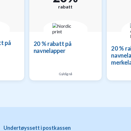
%
rabatt
tt på
20 % rabatt på
20 % ra
navnelapper
navnel
merkel
Gyldig nå
Undertøyssett i postkassen