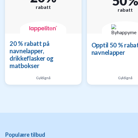
50 
til
rabatt
rabatt
baby
9
Gavetips
til
barn
20 % rabatt på
Opptil 50 % raba
1
navnelapper,
Gavetips
navnelapper
til
drikkeflasker og
gravide
matbokser
1
Gavetips
Gyldig nå
Gyldig nå
til
nybakte
foreldre
6
Populære tilbud