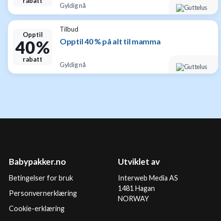
rabatt
Gyldig nå
Tilbud
Opptil
Opptil 40 % på alt til mamma
40 %
rabatt
Gyldig nå
Babypakker.no
Utviklet av
Betingelser for bruk
Interweb Media AS
1481 Hagan
Personvernerklæring
NORWAY
Cookie-erklæring