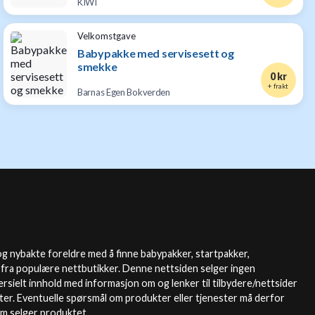
KIWI
Velkomstgave
Babypakke med servisesett og
smekke
0 kr
+ frakt
Barnas Egen Bokverden
g nybakte foreldre med å finne babypakker, startpakker,
 fra populære nettbutikker. Denne nettsiden selger ingen
sielt innhold med informasjon om og lenker til tilbydere/nettsider
ter. Eventuelle spørsmål om produkter eller tjenester må derfor
om selger produktet.