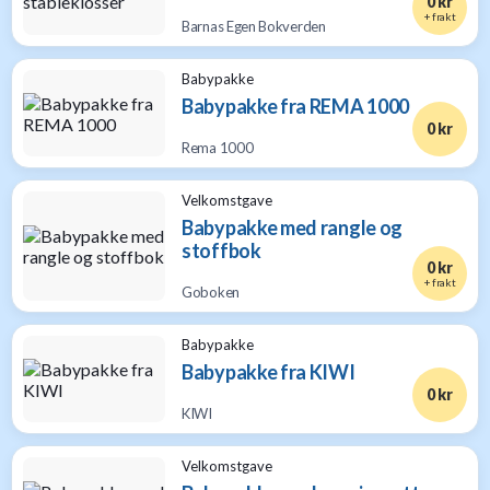
0 kr
+ frakt
Barnas Egen Bokverden
Babypakke
Babypakke fra REMA 1000
0 kr
Rema 1000
Velkomstgave
Babypakke med rangle og
stoffbok
0 kr
+ frakt
Goboken
Babypakke
Babypakke fra KIWI
0 kr
KIWI
Velkomstgave