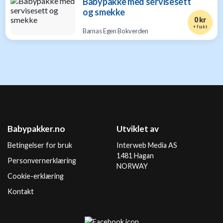
Babypakke med servisesett
og smekke
0 kr
+ frakt
Barnas Egen Bokverden
Babypakker.no
Utviklet av
Betingelser for bruk
Interweb Media AS
1481 Hagan
Personvernerklæring
NORWAY
Cookie-erklæring
Kontakt