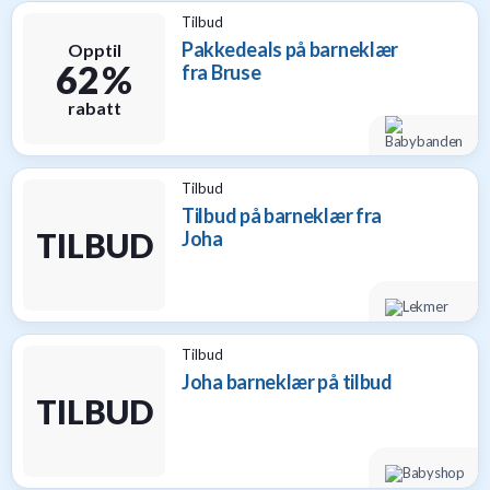
til
Tilbud
baby
Pakkedeals på barneklær
Opptil
9
62 %
fra Bruse
Gavetips
rabatt
til
barn
1
Gavetips
Tilbud
til
Tilbud på barneklær fra
gravide
TILBUD
Joha
1
Gavetips
til
nybakte
foreldre
Tilbud
6
Joha barneklær på tilbud
TILBUD