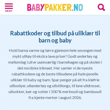
MENY
Babypakker
17
Velkomstgaver
Rabattkoder og tilbud på ullklær til
for
barn og baby
barn
10
Hold barna varme og tørre gjennom hele sesongen med
Foreldretilbud
mykt ulltøy til ekstra lave priser! Godt undertøy og
42
Tilbud
mellomlag i ull er uunnværlig i barnehagen og på skolen i
86
det nordiske klimaet. Her samler vi de nyeste
Gavetips
rabattkodene og de beste tilbudene på funksjonelle
11
ullklær til baby og barn. Spar penger på alt fra kløfrie
Nettbutikker
ullbodyer, ullundertøy og ullstillongs, til lune ulldresser,
18
ullsokker, luer og votter i 100 % merinoull og bambusull
Personlige
fra kjente merker i august 2026.
gaver
9
Gavetips