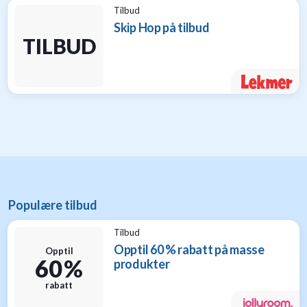
til
Tilbud
baby
Skip Hop på tilbud
9
TILBUD
Gavetips
til
barn
1
Gavetips
til
gravide
1
Gavetips
til
nybakte
Populære tilbud
foreldre
6
Tilbud
Opptil 60 % rabatt på masse
Opptil
60 %
produkter
rabatt