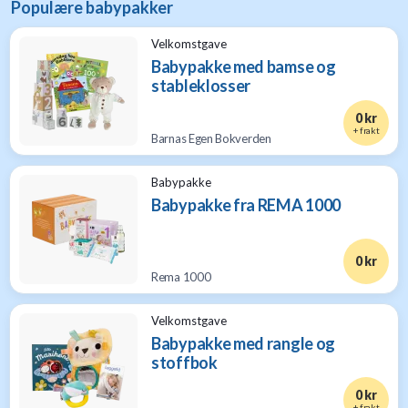
Populære babypakker
Velkomstgave
Babypakke med bamse og
stableklosser
0 kr
+ frakt
Barnas Egen Bokverden
Babypakke
Babypakke fra REMA 1000
0 kr
Rema 1000
Velkomstgave
Babypakke med rangle og
stoffbok
0 kr
+ frakt