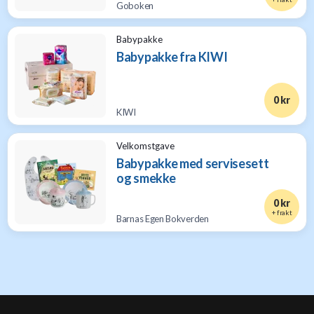
Goboken
Babypakke
Babypakke fra KIWI
0 kr
KIWI
Velkomstgave
Babypakke med servisesett
og smekke
0 kr
+ frakt
Barnas Egen Bokverden