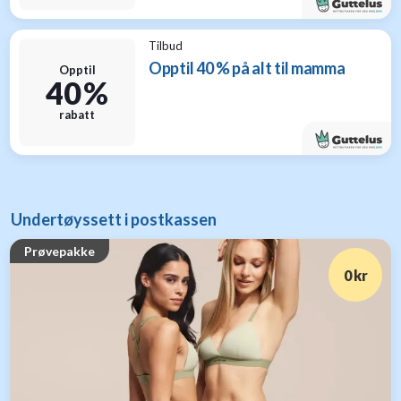
Tilbud
Opptil 40 % på alt til mamma
Opptil
40 %
rabatt
Undertøyssett i postkassen
Prøvepakke
0 kr