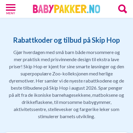
MENY
Babypakker
17
Velkomstgaver
Rabattkoder og tilbud på Skip Hop
for
barn
Gjør hverdagen med små barn både morsommere og
10
mer praktisk med prisvinnende design til ekstra lave
Foreldretilbud
priser! Skip Hop er kjent for sine smarte løsninger og den
42
superpopulære Zoo-kolleksjonen med herlige
Tilbud
dyremotiver. Her samler vi de nyeste rabattkodene og de
86
Gavetips
beste tilbudene på Skip Hop i august 2026. Spar penger
11
på alt fra de ikoniske barnehagesekkene, matboksene og
Nettbutikker
drikkeflaskene, til morsomme babygymmer,
18
aktivitetssentre, stellevesker og fargerike leker som
Personlige
stimulerer barnets utvikling.
gaver
9
Gavetips