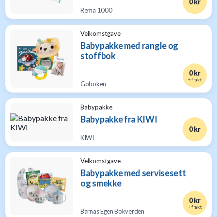
0 kr
Rema 1000
Velkomstgave
Babypakke med rangle og
stoffbok
0 kr
+ frakt
Goboken
Babypakke
Babypakke fra KIWI
0 kr
KIWI
Velkomstgave
Babypakke med servisesett
og smekke
0 kr
+ frakt
Barnas Egen Bokverden