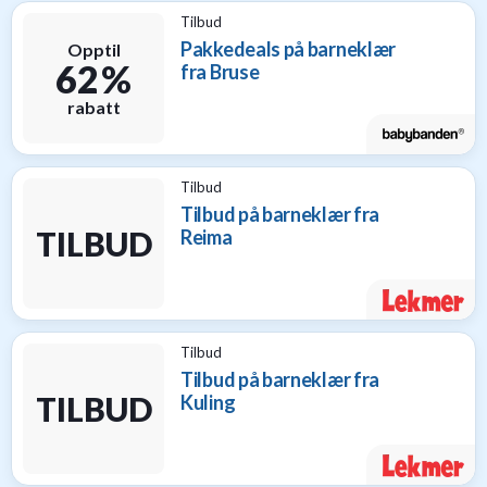
til
Tilbud
baby
Pakkedeals på barneklær
Opptil
9
62 %
fra Bruse
Gavetips
rabatt
til
barn
1
Gavetips
Tilbud
til
Tilbud på barneklær fra
gravide
TILBUD
Reima
1
Gavetips
til
nybakte
foreldre
Tilbud
6
Tilbud på barneklær fra
TILBUD
Kuling