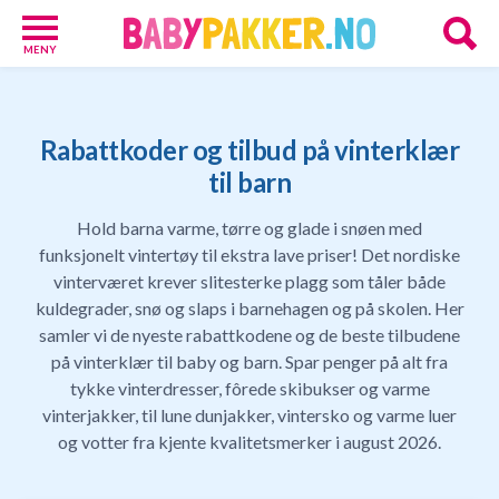
MENY
Babypakker
17
Velkomstgaver
Rabattkoder og tilbud på vinterklær
for
til barn
barn
10
Hold barna varme, tørre og glade i snøen med
Foreldretilbud
funksjonelt vintertøy til ekstra lave priser! Det nordiske
42
Tilbud
vinterværet krever slitesterke plagg som tåler både
82
kuldegrader, snø og slaps i barnehagen og på skolen. Her
Gavetips
samler vi de nyeste rabattkodene og de beste tilbudene
11
på vinterklær til baby og barn. Spar penger på alt fra
Nettbutikker
tykke vinterdresser, fôrede skibukser og varme
18
vinterjakker, til lune dunjakker, vintersko og varme luer
Personlige
og votter fra kjente kvalitetsmerker i august 2026.
gaver
9
Gavetips