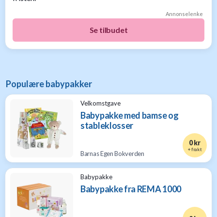
Annonselenke
Se tilbudet
Populære babypakker
Velkomstgave
Babypakke med bamse og
stableklosser
0 kr
+ frakt
Barnas Egen Bokverden
Babypakke
Babypakke fra REMA 1000