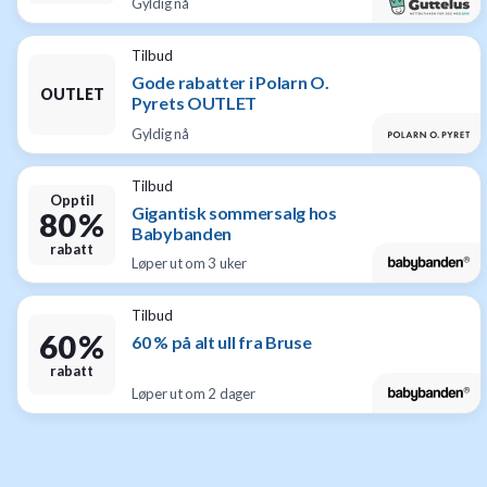
Gyldig nå
Tilbud
Gode rabatter i Polarn O.
OUTLET
Pyrets OUTLET
Gyldig nå
Tilbud
Opptil
Gigantisk sommersalg hos
80 %
Babybanden
rabatt
Løper ut om 3 uker
Tilbud
60 %
60 % på alt ull fra Bruse
rabatt
Løper ut om 2 dager