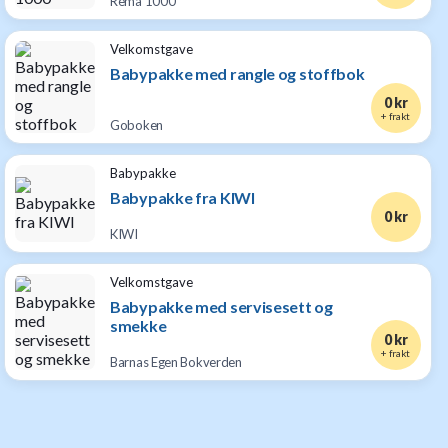
Rema 1000
Velkomstgave
Babypakke med rangle og stoffbok
0 kr
+ frakt
Goboken
Babypakke
Babypakke fra KIWI
0 kr
KIWI
Velkomstgave
Babypakke med servisesett og
smekke
0 kr
+ frakt
Barnas Egen Bokverden