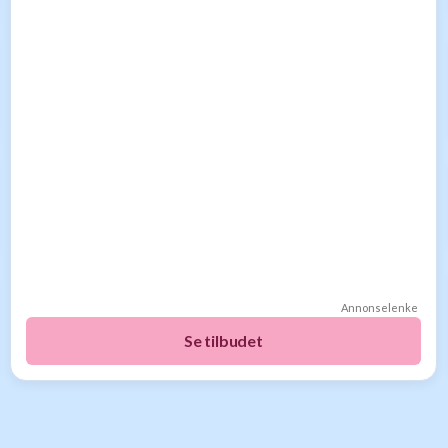
Annonselenke
Se tilbudet