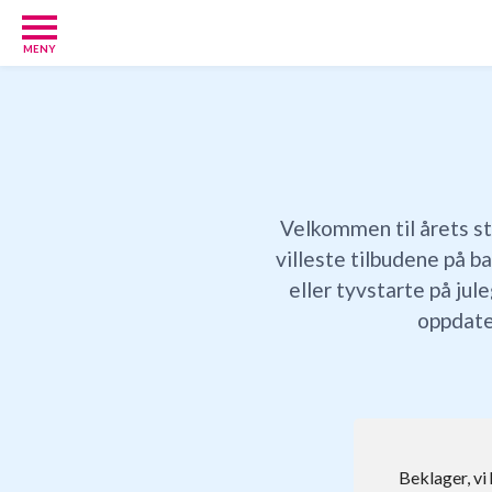
MENY
Babypakker
17
Velkomstgaver
for
barn
10
Velkommen til årets s
Foreldretilbud
42
villeste tilbudene på b
Tilbud
eller tyvstarte på ju
86
oppdate
Gavetips
11
Nettbutikker
18
Personlige
gaver
9
Beklager, vi
Gavetips