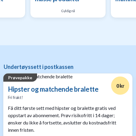
Gyldig nå
Undertøyssett i postkassen
Prøvepakke
0 kr
Hipster og matchende bralette
Fri frakt!
Få ditt første sett med hipster og bralette gratis ved
oppstart av abonnement. Prøv risikofritt i 14 dager;
ønsker du ikke å fortsette, avslutter du kostnadsfritt
innen fristen.