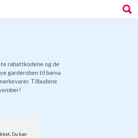
ste rabattkodene og de
nye garderoben til barna
 merkevarer. Tilbudene
ovember!
ikket. Du kan