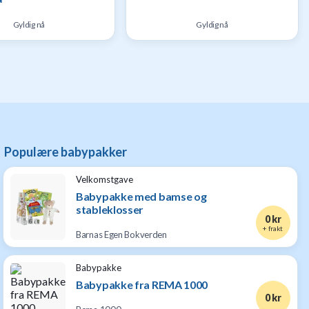
Gyldig nå
Gyldig nå
Populære babypakker
Velkomstgave
Babypakke med bamse og
stableklosser
0 kr
+ frakt
Barnas Egen Bokverden
Babypakke
Babypakke fra REMA 1000
0 kr