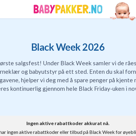
Black Week 2026
tørste salgsfest! Under Black Week samler vi de råe
arneklær og babyutstyr på ett sted. Enten du skal for
legavene, hjelper vi deg med å spare penger på kjente
res kontinuerlig gjennom hele Black Friday-uken i n
Ingen aktive rabattkoder akkurat nå.
 har ingen aktive rabattkoder eller tilbud på Black Week for øyebl