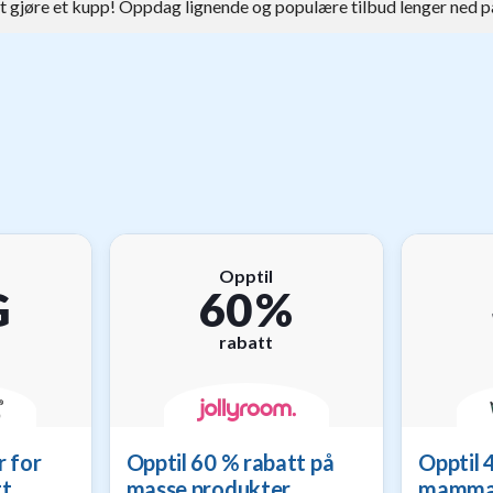
tt gjøre et kupp! Oppdag lignende og populære tilbud lenger ned på
Opptil
G
60 %
rabatt
r for
Opptil 60 % rabatt på
Opptil 4
tt
masse produkter
mamm