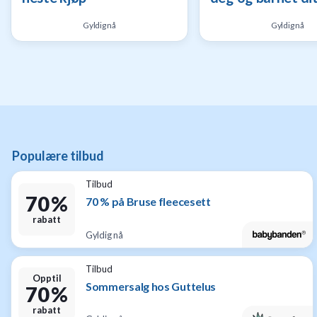
Gyldig nå
Gyldig nå
Populære tilbud
Tilbud
70 %
70 % på Bruse fleecesett
rabatt
Gyldig nå
Tilbud
Opptil
Sommersalg hos Guttelus
70 %
rabatt